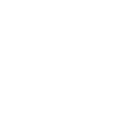
Receba uma
análise
gratuita do
seu marketing
Nessa reunião, um Assessor da
Goojobs irá fazer uma análise
completa do seu marketing, sugerir
as ações que terão impacto imediato
nas vendas da sua empresa e tirar