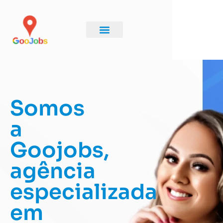
Google Meu Negócio
Google Ads
Landing Pages
Sobre Nós
Somos
a
Goojobs,
agência
especializada
em